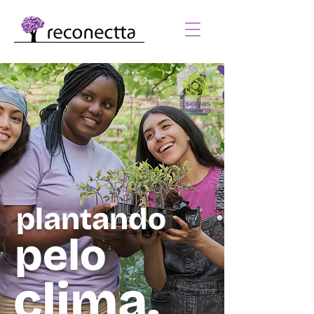
plantando
pelo
clima.