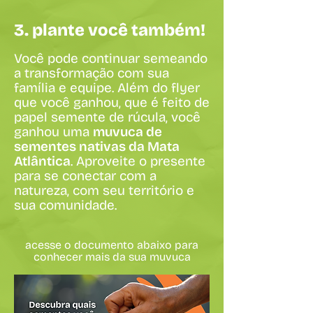
3. plante você também!
Você pode continuar semeando
a transformação com sua
família e equipe. Além do flyer
que você ganhou, que é feito de
papel semente de rúcula, você
ganhou uma
muvuca de
sementes nativas da Mata
Atlântica
. Aproveite o presente
para se conectar com a
natureza, com seu território e
sua comunidade.
acesse o documento abaixo para
conhecer mais da sua muvuca