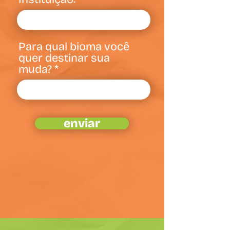
Para qual bioma você
quer destinar sua
muda?
enviar