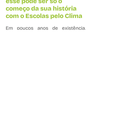
esse pode ser só o
começo da sua história
com o Escolas pelo Clima
Em poucos anos de existência,
nossa comunidade já chegou a
lugares nunca antes alcançados,
mas ainda há muito a ser feito.
Estamos sentindo na pele os
efeitos duros da emergência
climática e, se o melhor momento
para agir foi há 20, 10 ou 5 anos
atrás, o segundo melhor momento
com certeza é
agora
.
Acreditamos profundamente no
poder da educação, da ciência e da
mobilização coletiva
para
enfrentarmos esse desafio global e
complexo.