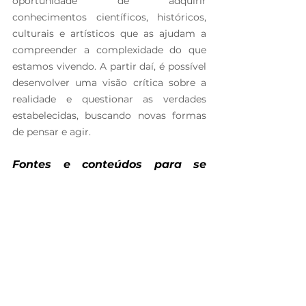
oportunidade de adquirir 
conhecimentos científicos, históricos, 
culturais e artísticos que as ajudam a 
compreender a complexidade do que 
estamos vivendo. A partir daí, é possível 
desenvolver uma visão crítica sobre a 
realidade e questionar as verdades 
estabelecidas, buscando novas formas 
de pensar e agir.
Fontes e conteúdos para se 
aprofundar no assunto:
https://noticias.uol.com.br/opiniao/colun
a/2023/02/22/litoral-norte-de-sao-paulo-
e-mais-uma-tragedia-anunciada-a-
espera-de-outra.htm
https://noticias.uol.com.br/colunas/leona